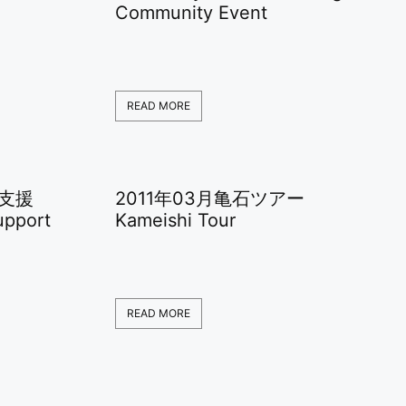
Community Event
READ MORE
の支援
2011年03月亀石ツアー
upport
Kameishi Tour
READ MORE