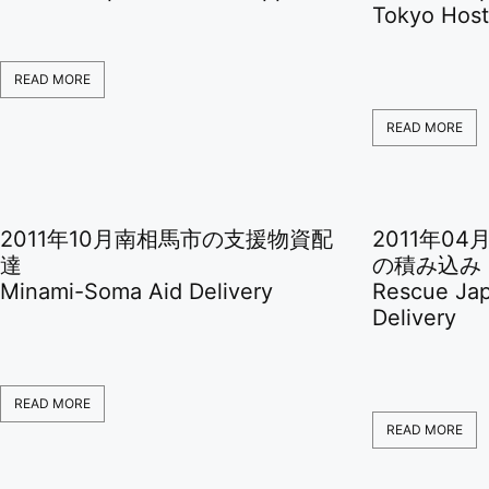
Tokyo Host
READ MORE
READ MORE
2011年10月南相馬市の支援物資配
2011年0
達
の積み込み
Minami-Soma Aid Delivery
Rescue Jap
Delivery
READ MORE
READ MORE