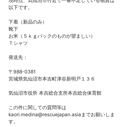
現時点、気仙沼市付近で一番不足している物資は
以下です。
下着（新品のみ）
靴下
お米（５ｋｇパックのものが望ましい）
Ｔシャツ
発送先：
〒988-0381
宮城県気仙沼市本吉町津谷新明戸１３６
気仙沼市役所 本吉総合支所本吉総合体育館
この件に関しての質問等は
kaori.medina@rescuejapan.asiaまでお願いしま
す。