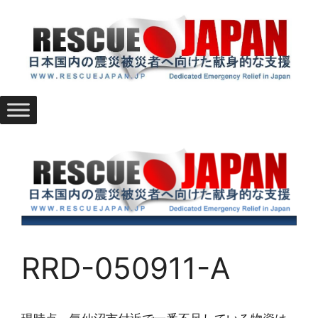
Skip
to
content
RRD-050911-A